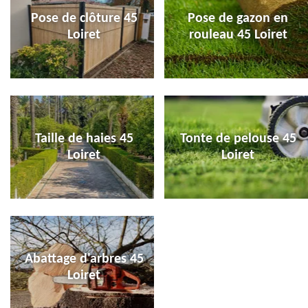
Pose de clôture 45
Pose de gazon en
Loiret
rouleau 45 Loiret
Taille de haies 45
Tonte de pelouse 45
Loiret
Loiret
Abattage d'arbres 45
Loiret