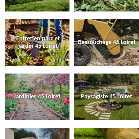
Entretien parc et
Dessouchage 45 Loiret
jardin 45 Loiret
Jardinier 45 Loiret
Paysagiste 45 Loiret