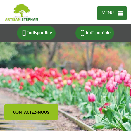
MENU
indisponible
indisponible
CONTACTEZ-NOUS