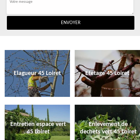
Elagueur 45 Loiret
Etetage 45 Loiret
Entretien espace vert
Enlevement de
45 Loiret
dechets vert 45 Loiret