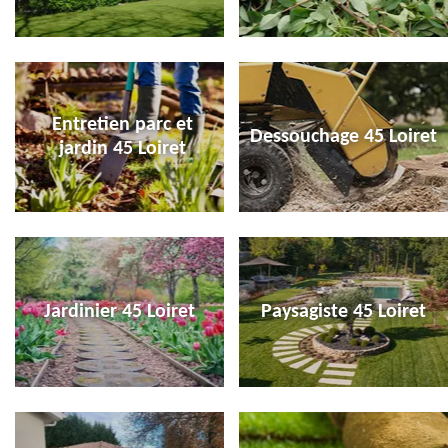
Entretien parc et
Dessouchage 45 Loiret
jardin 45 Loiret
Jardinier 45 Loiret
Paysagiste 45 Loiret