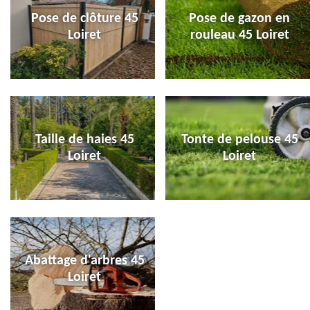
Pose de clôture 45
Pose de gazon en
Loiret
rouleau 45 Loiret
Taille de haies 45
Tonte de pelouse 45
Loiret
Loiret
Abattage d'arbres 45
Loiret