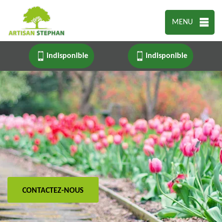
MENU
indisponible
indisponible
CONTACTEZ-NOUS