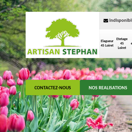
indisponibl
Etetage
Elagueur
45
45 Loiret
Loiret
CONTACTEZ-NOUS
NOS REALISATIONS