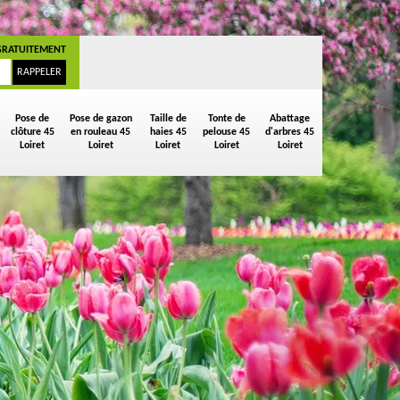
GRATUITEMENT
Pose de
Pose de gazon
Taille de
Tonte de
Abattage
clôture 45
en rouleau 45
haies 45
pelouse 45
d'arbres 45
Loiret
Loiret
Loiret
Loiret
Loiret