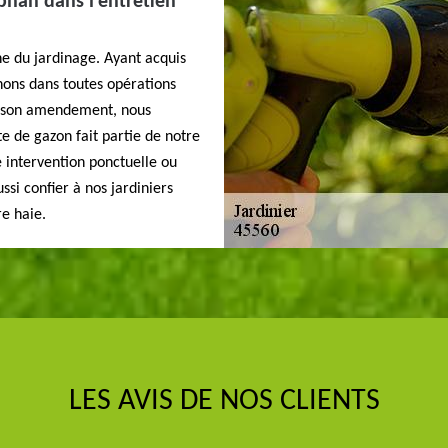
phan dans l’entretien
e du jardinage. Ayant acquis
nons dans toutes opérations
 à son amendement, nous
te de gazon fait partie de notre
e intervention ponctuelle ou
ssi confier à nos jardiniers
re haie.
LES AVIS DE NOS CLIENTS