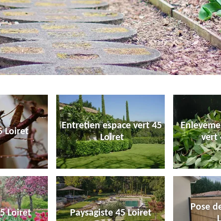
Entretien espace vert 45
Enleveme
 Loiret
Loiret
vert 
Pose de
5 Loiret
Paysagiste 45 Loiret
L