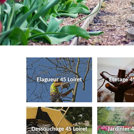
Elagueur 45 Loiret
Etetage 45
Dessouchage 45 Loiret
Jardinier 4