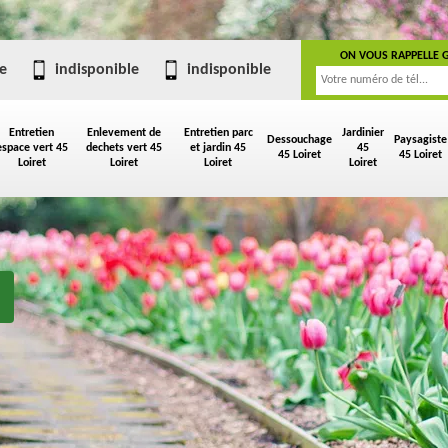
ON VOUS RAPPELLE 
e
indisponible
indisponible
Entretien
Enlevement de
Entretien parc
Jardinier
Dessouchage
Paysagiste
espace vert 45
dechets vert 45
et jardin 45
45
45 Loiret
45 Loiret
Loiret
Loiret
Loiret
Loiret