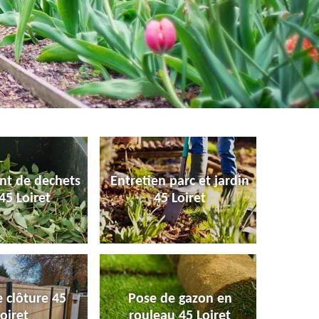
nt de dechets
Entretien parc et jardin
45 Loiret
45 Loiret
 clôture 45
Pose de gazon en
oiret
rouleau 45 Loiret