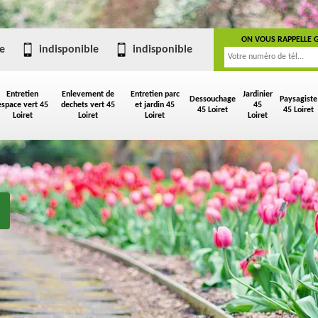
ON VOUS RAPPELLE 
e
indisponible
indisponible
Entretien
Enlevement de
Entretien parc
Jardinier
Dessouchage
Paysagiste
espace vert 45
dechets vert 45
et jardin 45
45
45 Loiret
45 Loiret
Loiret
Loiret
Loiret
Loiret