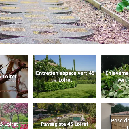
Entretien espace vert 45
Enleveme
 Loiret
Loiret
vert 
Pose de
5 Loiret
Paysagiste 45 Loiret
L