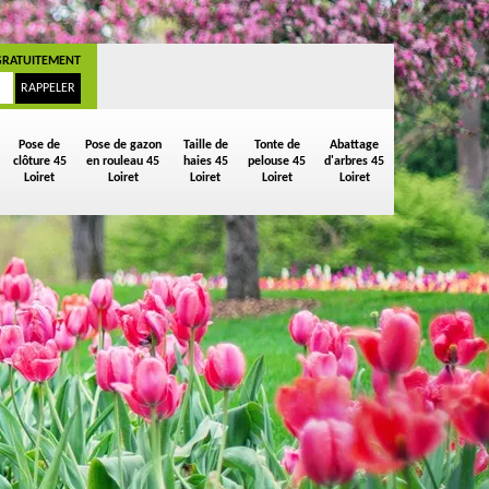
GRATUITEMENT
Pose de
Pose de gazon
Taille de
Tonte de
Abattage
clôture 45
en rouleau 45
haies 45
pelouse 45
d'arbres 45
Loiret
Loiret
Loiret
Loiret
Loiret