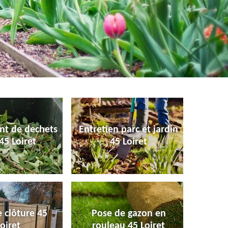
nt de dechets
Entretien parc et jardin
45 Loiret
45 Loiret
 clôture 45
Pose de gazon en
oiret
rouleau 45 Loiret