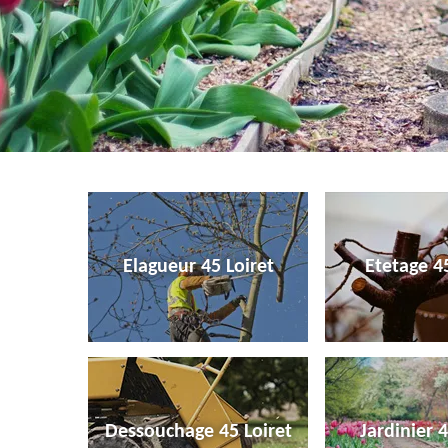
Elagueur 45 Loiret
Etetage 45
Dessouchage 45 Loiret
Jardinier 4