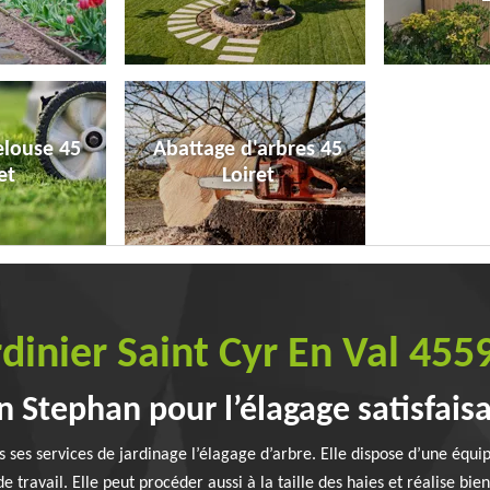
elouse 45
Abattage d'arbres 45
et
Loiret
rdinier Saint Cyr En Val 455
n Stephan pour l’élagage satisfais
s ses services de jardinage l’élagage d’arbre. Elle dispose d’une équi
 travail. Elle peut procéder aussi à la taille des haies et réalise bie