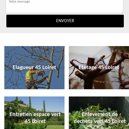
Elagueur 45 Loiret
Etetage 45 Loiret
Entretien espace vert
Enlevement de
45 Loiret
dechets vert 45 Loiret