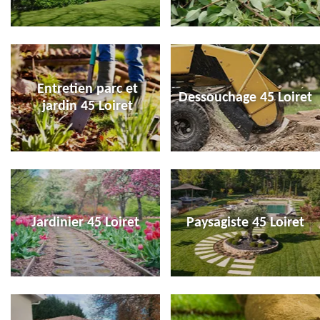
Entretien parc et
Dessouchage 45 Loiret
jardin 45 Loiret
Jardinier 45 Loiret
Paysagiste 45 Loiret