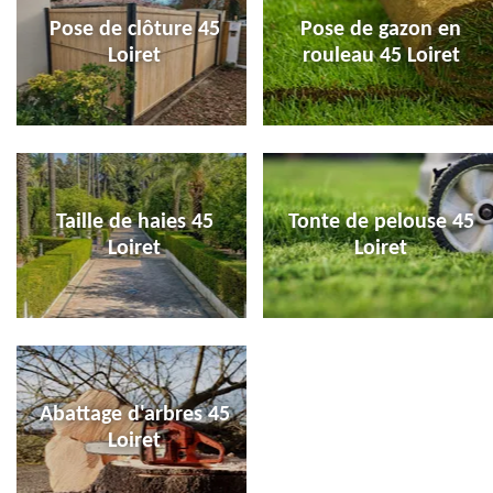
Pose de clôture 45
Pose de gazon en
Loiret
rouleau 45 Loiret
Taille de haies 45
Tonte de pelouse 45
Loiret
Loiret
Abattage d'arbres 45
Loiret