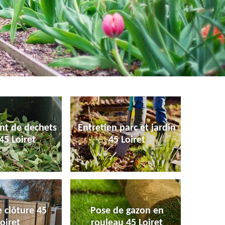
nt de dechets
Entretien parc et jardin
45 Loiret
45 Loiret
 clôture 45
Pose de gazon en
oiret
rouleau 45 Loiret