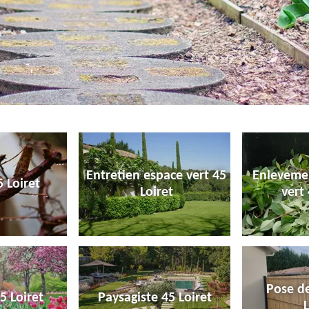
Entretien espace vert 45
Enleveme
 Loiret
Loiret
vert 
Pose de
5 Loiret
Paysagiste 45 Loiret
L