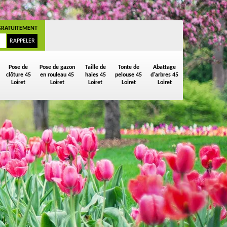
GRATUITEMENT
Pose de
Pose de gazon
Taille de
Tonte de
Abattage
clôture 45
en rouleau 45
haies 45
pelouse 45
d'arbres 45
Loiret
Loiret
Loiret
Loiret
Loiret