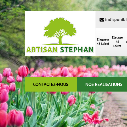
indisponibl
Etetage
Elagueur
45
45 Loiret
Loiret
CONTACTEZ-NOUS
NOS REALISATIONS