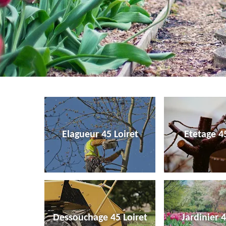
Elagueur 45 Loiret
Etetage 45
Dessouchage 45 Loiret
Jardinier 4