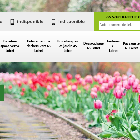
ON VOUS RAPPELLE 
e
indisponible
indisponible
Entretien
Enlevement de
Entretien parc
Jardinier
Dessouchage
Paysagiste
espace vert 45
dechets vert 45
et jardin 45
45
45 Loiret
45 Loiret
Loiret
Loiret
Loiret
Loiret