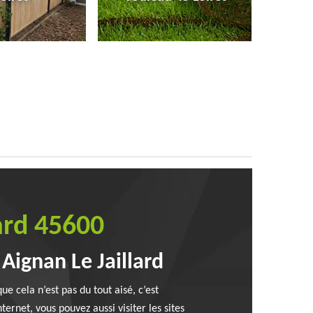
lard 45600
Aignan Le Jaillard
ue cela n’est pas du tout aisé, c’est
ernet, vous pouvez aussi visiter les sites