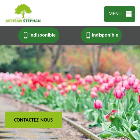
MENU
indisponible
indisponible
CONTACTEZ-NOUS