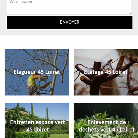
Elagueur 45 Loiret
Etetage 45 Loiret
Entretien espace vert
Enlevement de
45 Loiret
dechets vert 45 Loiret