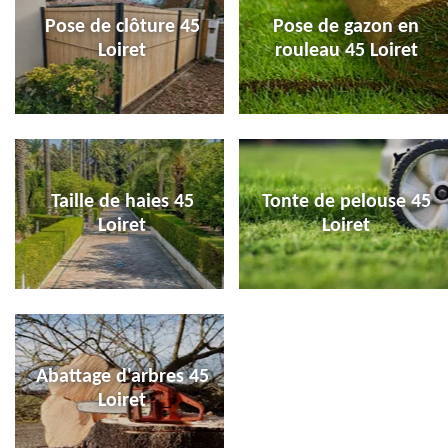
Pose de clôture 45
Pose de gazon en
Loiret
rouleau 45 Loiret
Taille de haies 45
Tonte de pelouse 45
Loiret
Loiret
Abattage d'arbres 45
Loiret