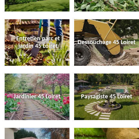
Entretien parc et
Dessouchage 45 Loiret
jardin 45 Loiret
Jardinier 45 Loiret
Paysagiste 45 Loiret