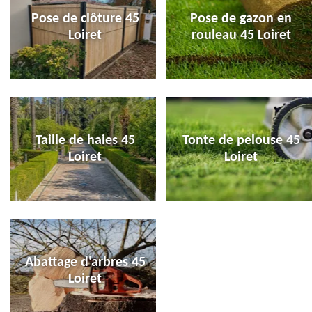
Pose de clôture 45
Pose de gazon en
Loiret
rouleau 45 Loiret
Taille de haies 45
Tonte de pelouse 45
Loiret
Loiret
Abattage d'arbres 45
Loiret