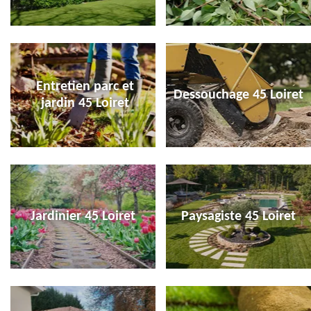
Entretien parc et
Dessouchage 45 Loiret
jardin 45 Loiret
Jardinier 45 Loiret
Paysagiste 45 Loiret