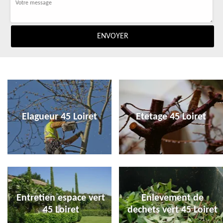
Elagueur 45 Loiret
Etetage 45 Loiret
Entretien espace vert
Enlevement de
45 Loiret
dechets vert 45 Loiret