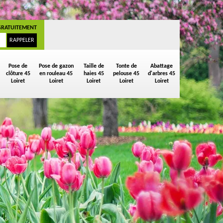
GRATUITEMENT
Pose de
Pose de gazon
Taille de
Tonte de
Abattage
clôture 45
en rouleau 45
haies 45
pelouse 45
d'arbres 45
Loiret
Loiret
Loiret
Loiret
Loiret