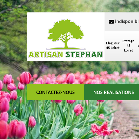
indisponibl
Etetage
Elagueur
45
45 Loiret
Loiret
CONTACTEZ-NOUS
NOS REALISATIONS