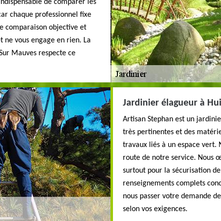
 indispensable de comparer les
car chaque professionnel fixe
une comparaison objective et
 et ne vous engage en rien. La
 Sur Mauves respecte ce
Jardinier élagueur à H
Artisan Stephan est un jardini
très pertinentes et des matériel
travaux liés à un espace vert.
route de notre service. Nous 
surtout pour la sécurisation d
renseignements complets conce
nous passer votre demande de 
selon vos exigences.