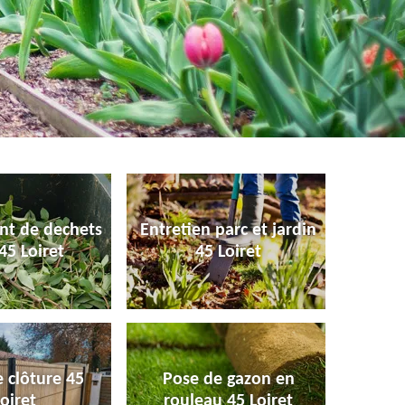
nt de dechets
Entretien parc et jardin
45 Loiret
45 Loiret
 clôture 45
Pose de gazon en
oiret
rouleau 45 Loiret