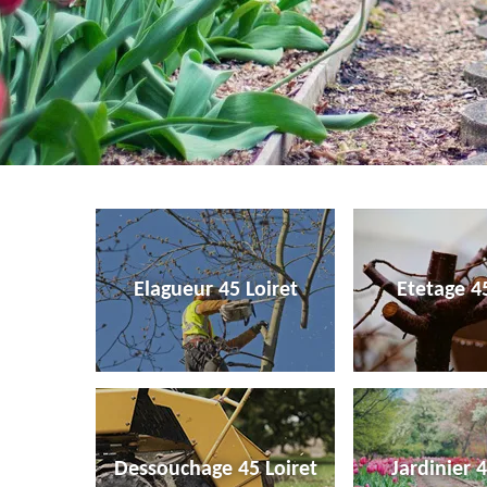
Elagueur 45 Loiret
Etetage 45
Dessouchage 45 Loiret
Jardinier 4