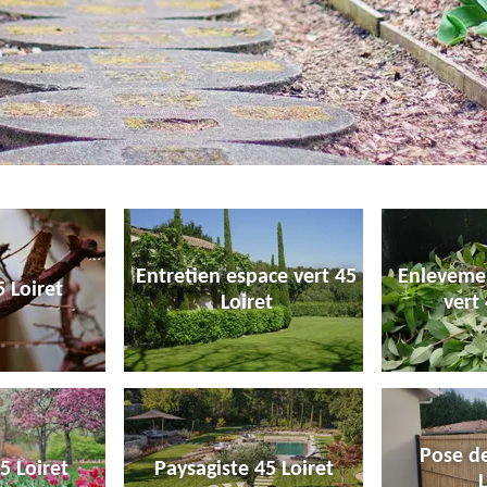
Entretien espace vert 45
Enleveme
 Loiret
Loiret
vert 
Pose de
5 Loiret
Paysagiste 45 Loiret
L