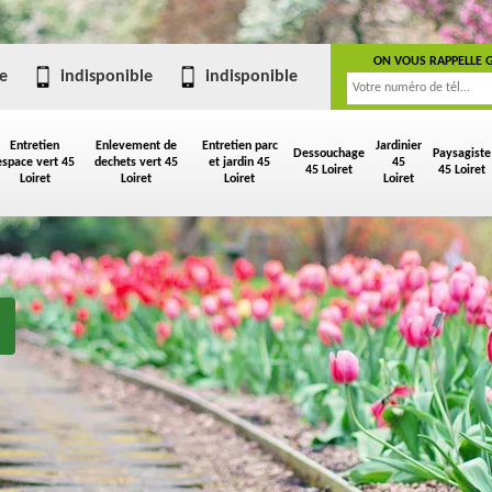
ON VOUS RAPPELLE 
e
indisponible
indisponible
Entretien
Enlevement de
Entretien parc
Jardinier
Dessouchage
Paysagiste
espace vert 45
dechets vert 45
et jardin 45
45
45 Loiret
45 Loiret
Loiret
Loiret
Loiret
Loiret