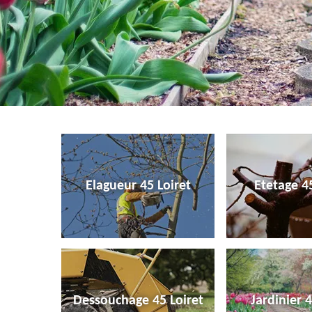
Elagueur 45 Loiret
Etetage 45
Dessouchage 45 Loiret
Jardinier 4