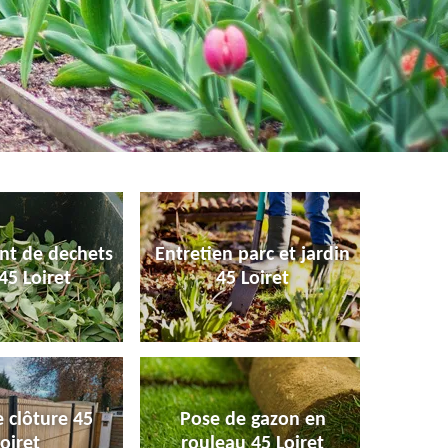
nt de dechets
Entretien parc et jardin
45 Loiret
45 Loiret
 clôture 45
Pose de gazon en
oiret
rouleau 45 Loiret