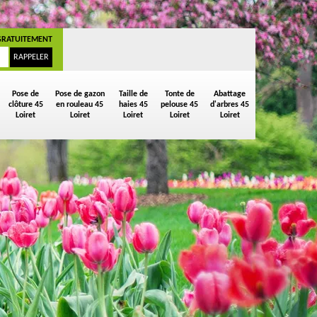
GRATUITEMENT
Pose de
Pose de gazon
Taille de
Tonte de
Abattage
clôture 45
en rouleau 45
haies 45
pelouse 45
d'arbres 45
Loiret
Loiret
Loiret
Loiret
Loiret