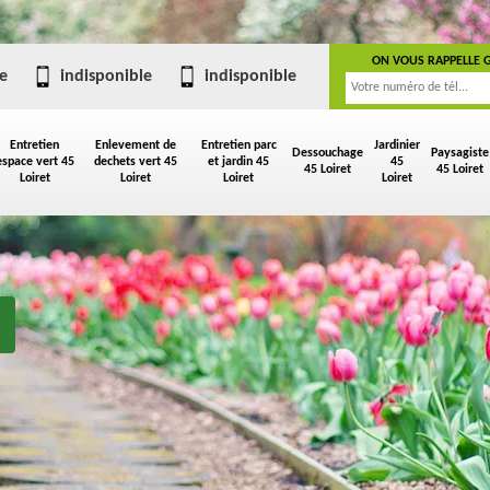
ON VOUS RAPPELLE 
e
indisponible
indisponible
Entretien
Enlevement de
Entretien parc
Jardinier
Dessouchage
Paysagiste
espace vert 45
dechets vert 45
et jardin 45
45
45 Loiret
45 Loiret
Loiret
Loiret
Loiret
Loiret