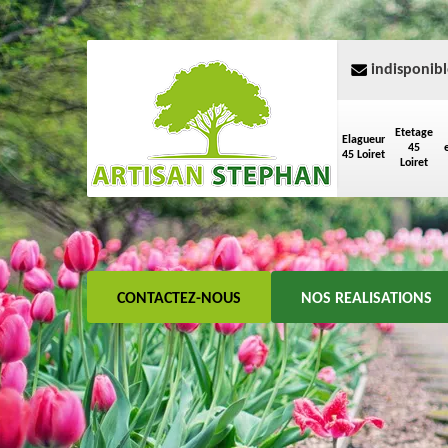
indisponibl
Etetage
Elagueur
45
45 Loiret
Loiret
CONTACTEZ-NOUS
NOS REALISATIONS