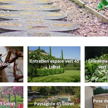
Entretien espace vert 45
Enleveme
 Loiret
Loiret
vert 
Pose de
5 Loiret
Paysagiste 45 Loiret
L