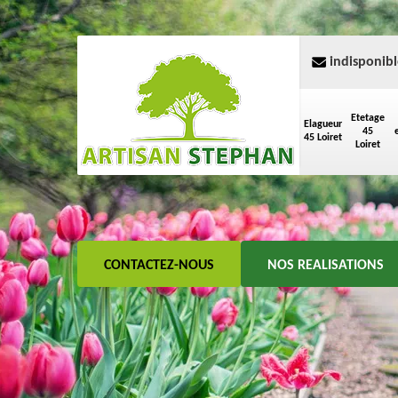
indisponibl
Etetage
Elagueur
45
45 Loiret
Loiret
CONTACTEZ-NOUS
NOS REALISATIONS