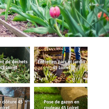
nt de dechets
Entretien parc et jardin
45 Loiret
45 Loiret
 clôture 45
Pose de gazon en
oiret
rouleau 45 Loiret