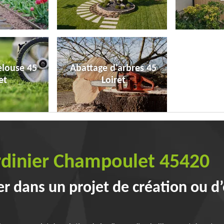
elouse 45
Abattage d'arbres 45
et
Loiret
ardinier Champoulet 45420
ier dans un projet de création ou d