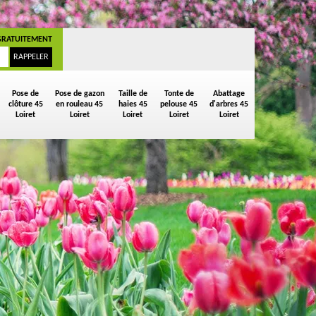
GRATUITEMENT
Pose de
Pose de gazon
Taille de
Tonte de
Abattage
clôture 45
en rouleau 45
haies 45
pelouse 45
d'arbres 45
Loiret
Loiret
Loiret
Loiret
Loiret