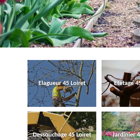
Elagueur 45 Loiret
Etetage 45
Dessouchage 45 Loiret
Jardinier 4