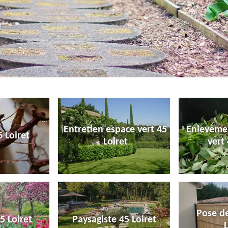
Entretien espace vert 45
Enleveme
 Loiret
Loiret
vert 
Pose de
5 Loiret
Paysagiste 45 Loiret
L