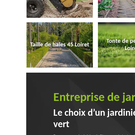
Tonte de p
Taille de haies 45 Loiret
Loir
Entreprise de j
Le choix d’un jardin
vert