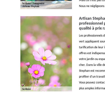
Mais ce n’est pas t
Nous ne négligeons p
Artisan Stepha
professionnel 
qualité à prix 
Les professionnels 
vert appliquent souv
tarification de leu
offres est indispens
votre jardin ou esp
cher. Dans la ville 
Stephan est recomm
profiter d’un travai
Vous pouvez contact
plus amples informa