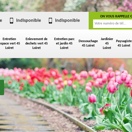
ON VOUS RAPPELLE 
e
indisponible
indisponible
Entretien
Enlevement de
Entretien parc
Jardinier
Dessouchage
Paysagiste
espace vert 45
dechets vert 45
et jardin 45
45
45 Loiret
45 Loiret
Loiret
Loiret
Loiret
Loiret