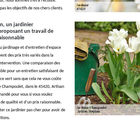
out, nous sommes très à l’écoute.
as les objectifs de nos chers clients.
n, un jardinier
proposant un travail de
raisonnable
du jardinage et d’entretien d’espace
ent des prix très variés dans la
r intervention. Une comparaison des
able pour un entretien satisfaisant de
ace vert sans que cela ne vous coûte
de Champoulet, dans le 45420, Artisan
andé pour vous si vous voulez
l de qualité et d’un prix raisonnable.
er ce jardinier pas cher pour avoir de
tions.