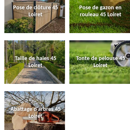
Pose de clôture 45
Pose de gazon en
Loiret
rouleau 45 Loiret
Taille de haies 45
Tonte de pelouse 45
Loiret
Loiret
Abattage d'arbres 45
Loiret