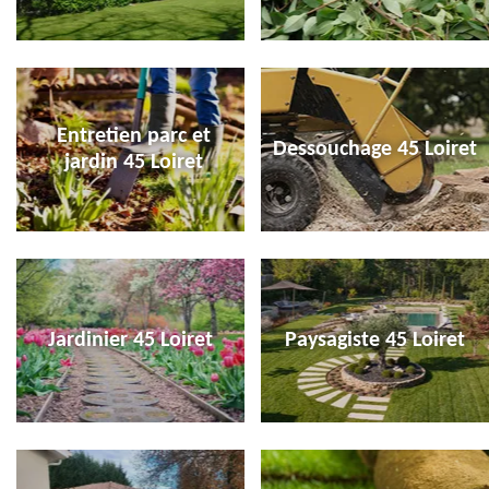
Entretien parc et
Dessouchage 45 Loiret
jardin 45 Loiret
Jardinier 45 Loiret
Paysagiste 45 Loiret