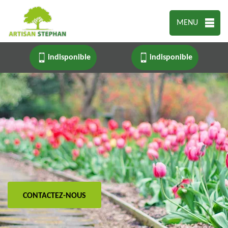
MENU
indisponible
indisponible
CONTACTEZ-NOUS