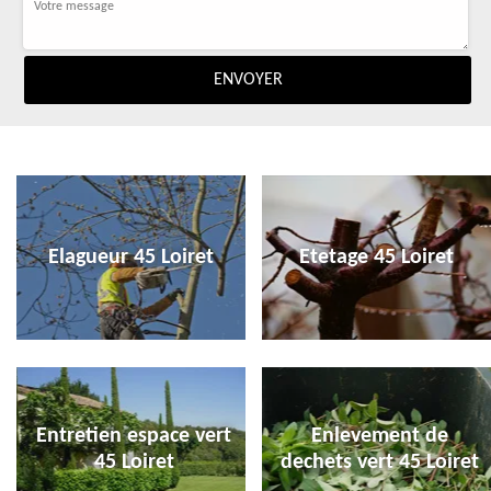
Elagueur 45 Loiret
Etetage 45 Loiret
Entretien espace vert
Enlevement de
45 Loiret
dechets vert 45 Loiret