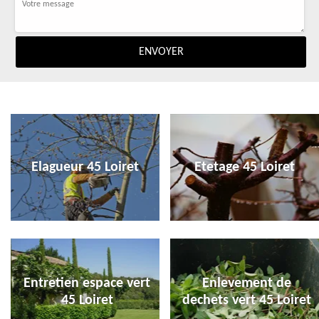
Elagueur 45 Loiret
Etetage 45 Loiret
Entretien espace vert
Enlevement de
45 Loiret
dechets vert 45 Loiret