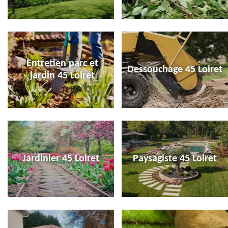
Entretien parc et
Dessouchage 45 Loiret
jardin 45 Loiret
Jardinier 45 Loiret
Paysagiste 45 Loiret