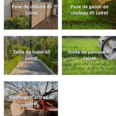
Pose de clôture 45
Pose de gazon en
Loiret
rouleau 45 Loiret
Taille de haies 45
Tonte de pelouse 45
Loiret
Loiret
Abattage d'arbres 45
Loiret