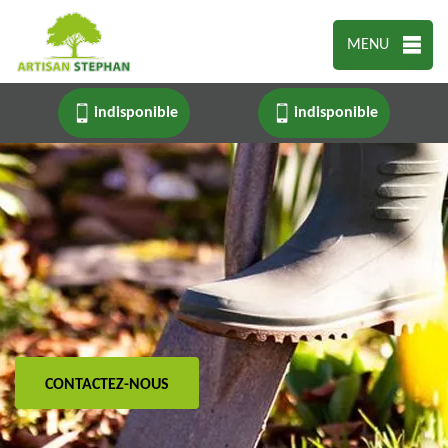
MENU
indisponible
indisponible
CONTACTEZ-NOUS