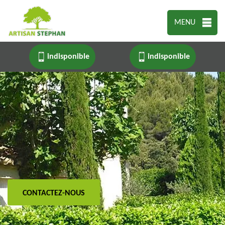
MENU
indisponible
indisponible
CONTACTEZ-NOUS