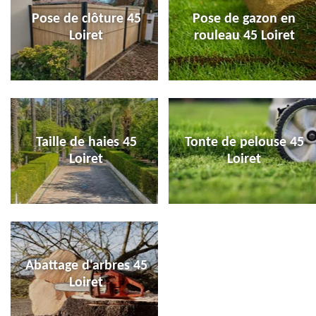
Pose de clôture 45
Pose de gazon en
Loiret
rouleau 45 Loiret
Taille de haies 45
Tonte de pelouse 45
Loiret
Loiret
Abattage d'arbres 45
Loiret