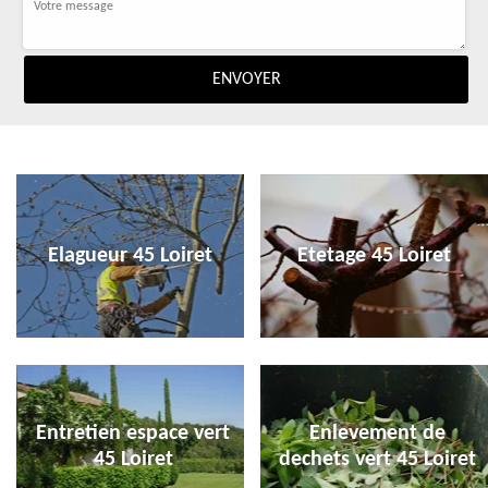
Elagueur 45 Loiret
Etetage 45 Loiret
Entretien espace vert
Enlevement de
45 Loiret
dechets vert 45 Loiret