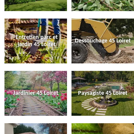
Entretien parc et
Dessouchage 45 Loiret
jardin 45 Loiret
Jardinier 45 Loiret
Paysagiste 45 Loiret