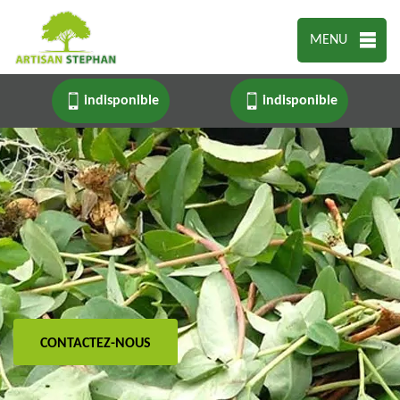
MENU
indisponible
indisponible
CONTACTEZ-NOUS