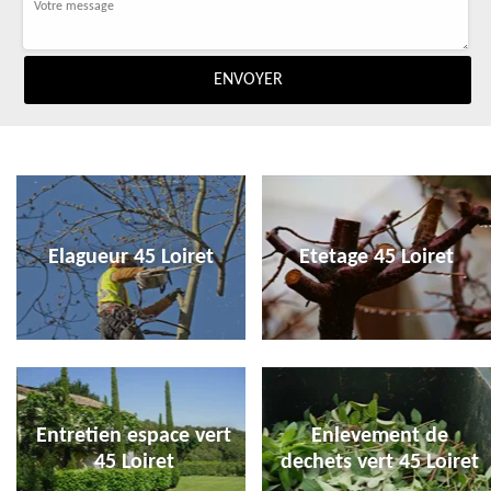
Elagueur 45 Loiret
Etetage 45 Loiret
Entretien espace vert
Enlevement de
45 Loiret
dechets vert 45 Loiret