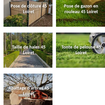
Pose de clôture 45
Pose de gazon en
Loiret
rouleau 45 Loiret
Taille de haies 45
Tonte de pelouse 45
Loiret
Loiret
Abattage d'arbres 45
Loiret