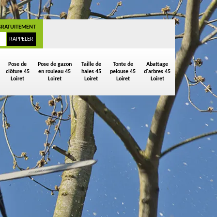
GRATUITEMENT
Pose de
Pose de gazon
Taille de
Tonte de
Abattage
clôture 45
en rouleau 45
haies 45
pelouse 45
d'arbres 45
Loiret
Loiret
Loiret
Loiret
Loiret