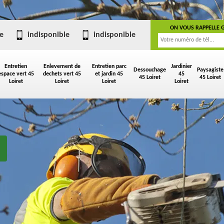
ON VOUS RAPPELLE 
e
indisponible
indisponible
Entretien
Enlevement de
Entretien parc
Jardinier
Dessouchage
Paysagiste
espace vert 45
dechets vert 45
et jardin 45
45
45 Loiret
45 Loiret
Loiret
Loiret
Loiret
Loiret