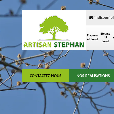
indisponibl
Etetage
Elagueur
45
45 Loiret
Loiret
CONTACTEZ-NOUS
NOS REALISATIONS