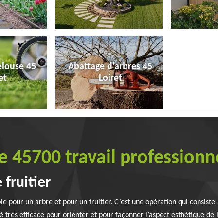
elouse 45
Abattage d'arbres 45
et
Loiret
e 45700 travail professionn
 fruitier
ble pour un arbre et pour un fruitier. C’est une opération qui consist
é très efficace pour orienter et pour façonner l’aspect esthétique de l’