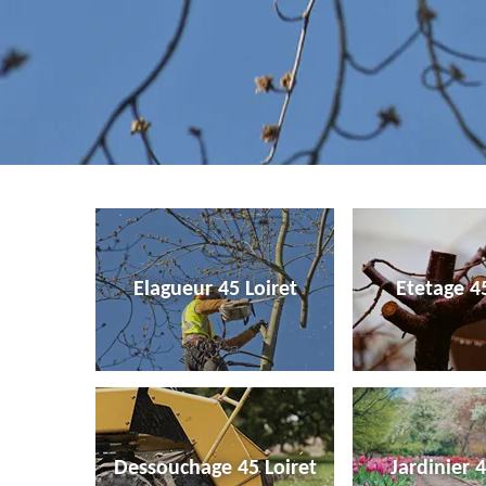
Elagueur 45 Loiret
Etetage 45
Dessouchage 45 Loiret
Jardinier 4