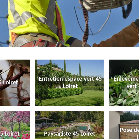
Entretien espace vert 45
Enleveme
 Loiret
Loiret
vert 
Pose de
5 Loiret
Paysagiste 45 Loiret
L