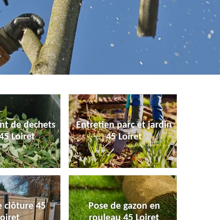
nt de dechets
Entretien parc et jardin
45 Loiret
45 Loiret
 clôture 45
Pose de gazon en
oiret
rouleau 45 Loiret