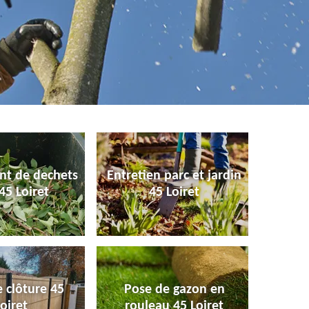
nt de dechets
Entretien parc et jardin
45 Loiret
45 Loiret
 clôture 45
Pose de gazon en
oiret
rouleau 45 Loiret