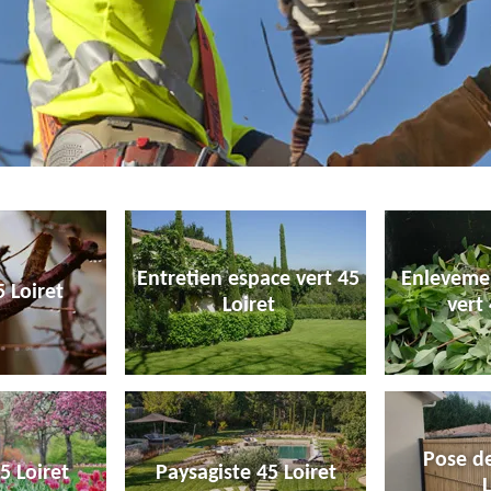
Entretien espace vert 45
Enleveme
 Loiret
Loiret
vert 
Pose de
5 Loiret
Paysagiste 45 Loiret
L