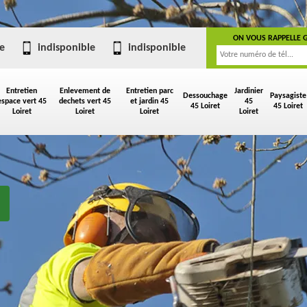
ON VOUS RAPPELLE 
e
indisponible
indisponible
Entretien
Enlevement de
Entretien parc
Jardinier
Dessouchage
Paysagiste
espace vert 45
dechets vert 45
et jardin 45
45
45 Loiret
45 Loiret
Loiret
Loiret
Loiret
Loiret