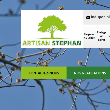
indisponibl
Etetage
Elagueur
45
45 Loiret
Loiret
CONTACTEZ-NOUS
NOS REALISATIONS