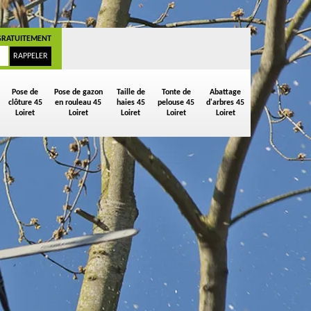
GRATUITEMENT
Pose de
Pose de gazon
Taille de
Tonte de
Abattage
clôture 45
en rouleau 45
haies 45
pelouse 45
d'arbres 45
Loiret
Loiret
Loiret
Loiret
Loiret