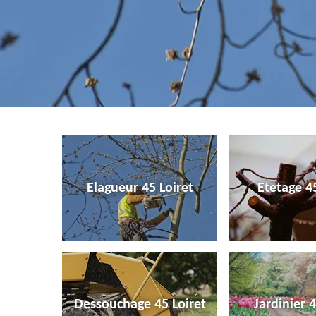
Elagueur 45 Loiret
Etetage 45
Dessouchage 45 Loiret
Jardinier 4