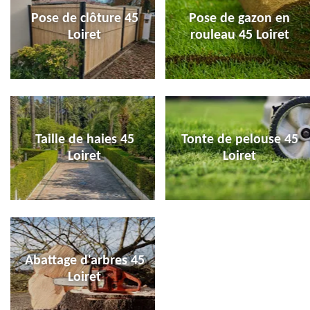
Pose de clôture 45
Pose de gazon en
Loiret
rouleau 45 Loiret
Taille de haies 45
Tonte de pelouse 45
Loiret
Loiret
Abattage d'arbres 45
Loiret