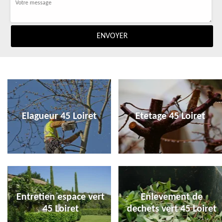
Elagueur 45 Loiret
Etetage 45 Loiret
Entretien espace vert
Enlevement de
45 Loiret
dechets vert 45 Loiret