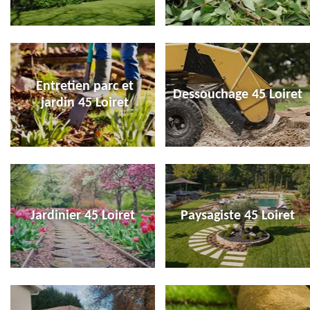
Entretien parc et
Dessouchage 45 Loiret
jardin 45 Loiret
Jardinier 45 Loiret
Paysagiste 45 Loiret