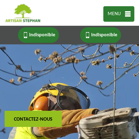
MENU
indisponible
indisponible
CONTACTEZ-NOUS