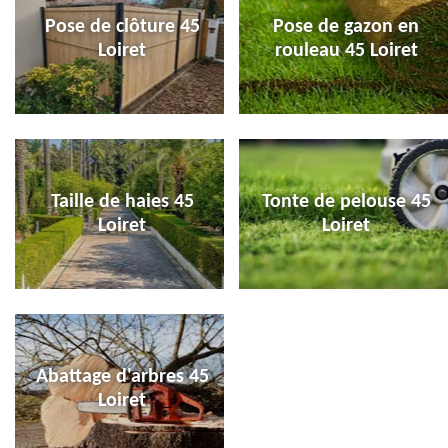
Pose de clôture 45
Pose de gazon en
Loiret
rouleau 45 Loiret
Taille de haies 45
Tonte de pelouse 45
Loiret
Loiret
Abattage d'arbres 45
Loiret