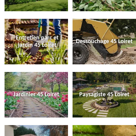
Entretien parc et
Dessouchage 45 Loiret
jardin 45 Loiret
Jardinier 45 Loiret
Paysagiste 45 Loiret