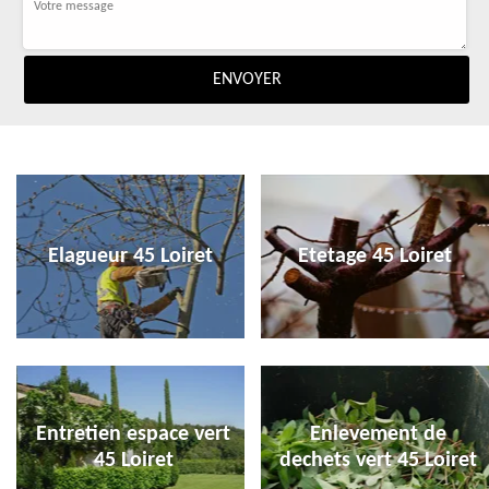
Elagueur 45 Loiret
Etetage 45 Loiret
Entretien espace vert
Enlevement de
45 Loiret
dechets vert 45 Loiret