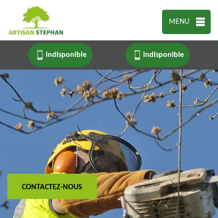
MENU
indisponible
indisponible
CONTACTEZ-NOUS