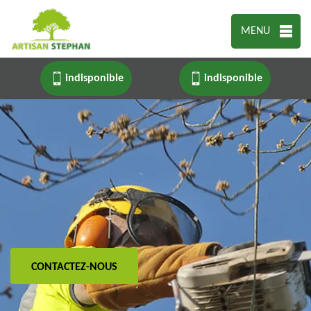
MENU
indisponible
indisponible
CONTACTEZ-NOUS