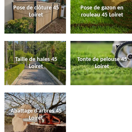
Pose de clôture 45
Pose de gazon en
Loiret
rouleau 45 Loiret
Taille de haies 45
Tonte de pelouse 45
Loiret
Loiret
Abattage d'arbres 45
Loiret