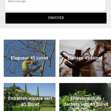
Elagueur 45 Loiret
Etetage 45 Loiret
Entretien espace vert
Enlevement de
45 Loiret
dechets vert 45 Loiret