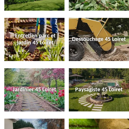
Entretien parc et
Dessouchage 45 Loiret
jardin 45 Loiret
Jardinier 45 Loiret
Paysagiste 45 Loiret