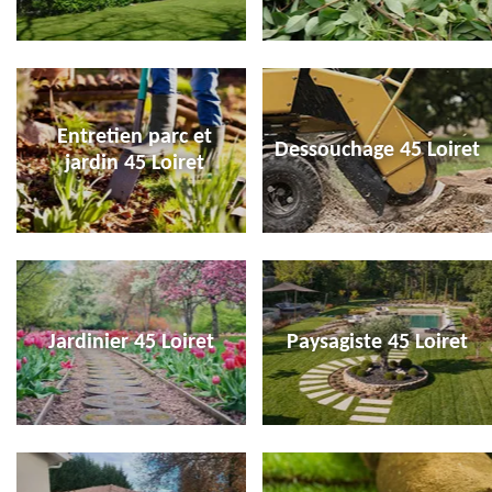
Entretien parc et
Dessouchage 45 Loiret
jardin 45 Loiret
Jardinier 45 Loiret
Paysagiste 45 Loiret