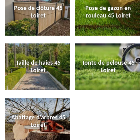
Pose de clôture 45
Pose de gazon en
Loiret
rouleau 45 Loiret
Taille de haies 45
Tonte de pelouse 45
Loiret
Loiret
Abattage d'arbres 45
Loiret