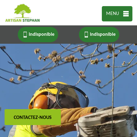
MENU
indisponible
indisponible
CONTACTEZ-NOUS