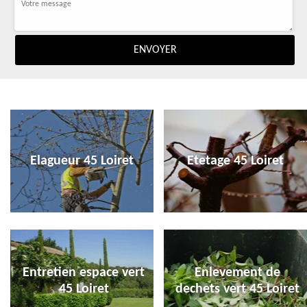
Elagueur 45 Loiret
Etetage 45 Loiret
Entretien espace vert
Enlevement de
45 Loiret
dechets vert 45 Loiret