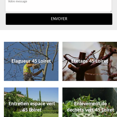
Elagueur 45 Loiret
Etetage 45 Loiret
Entretien espace vert
Enlevement de
45 Loiret
dechets vert 45 Loiret