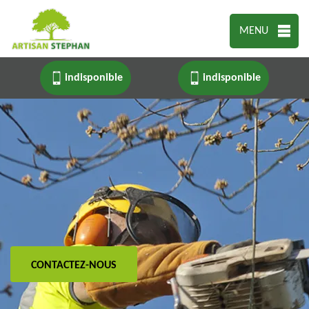
MENU
indisponible
indisponible
CONTACTEZ-NOUS