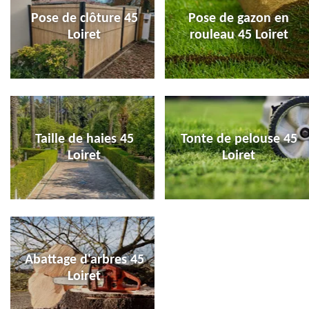
Pose de clôture 45
Pose de gazon en
Loiret
rouleau 45 Loiret
Taille de haies 45
Tonte de pelouse 45
Loiret
Loiret
Abattage d'arbres 45
Loiret