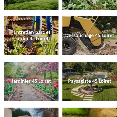
Entretien parc et
Dessouchage 45 Loiret
jardin 45 Loiret
Jardinier 45 Loiret
Paysagiste 45 Loiret