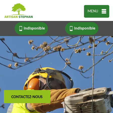
MENU
indisponible
indisponible
CONTACTEZ-NOUS