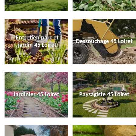
Entretien parc et
Dessouchage 45 Loiret
jardin 45 Loiret
Jardinier 45 Loiret
Paysagiste 45 Loiret