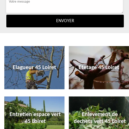
Elagueur 45 Loiret
Etetage 45 Loiret
Entretien espace vert
Enlevement de
45 Loiret
dechets vert 45 Loiret