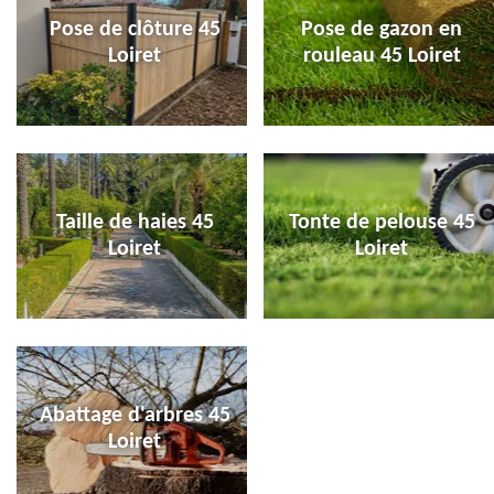
Pose de clôture 45
Pose de gazon en
Loiret
rouleau 45 Loiret
Taille de haies 45
Tonte de pelouse 45
Loiret
Loiret
Abattage d'arbres 45
Loiret