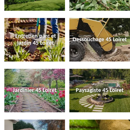
Entretien parc et
Dessouchage 45 Loiret
jardin 45 Loiret
Jardinier 45 Loiret
Paysagiste 45 Loiret