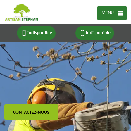
MENU
indisponible
indisponible
CONTACTEZ-NOUS