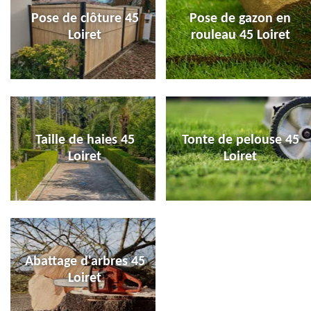
Pose de clôture 45
Pose de gazon en
Loiret
rouleau 45 Loiret
Taille de haies 45
Tonte de pelouse 45
Loiret
Loiret
Abattage d'arbres 45
Loiret