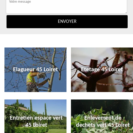
Elagueur 45 Loiret
Etetage 45 Loiret
Entretien espace vert
Enlevement de
45 Loiret
dechets vert 45 Loiret