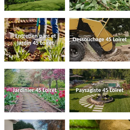
Entretien parc et
Dessouchage 45 Loiret
jardin 45 Loiret
Jardinier 45 Loiret
Paysagiste 45 Loiret