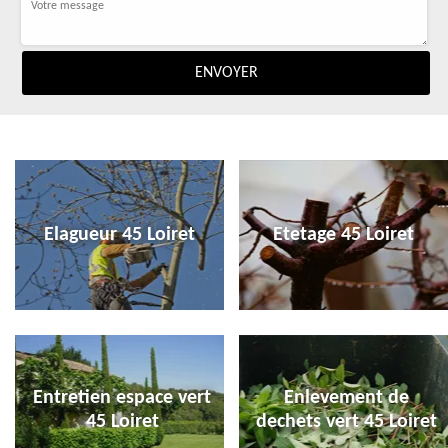
Elagueur 45 Loiret
Etetage 45 Loiret
Entretien espace vert
Enlevement de
45 Loiret
dechets vert 45 Loiret