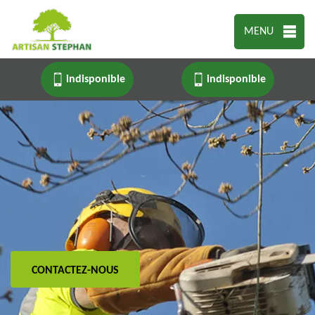
MENU
indisponible
indisponible
CONTACTEZ-NOUS