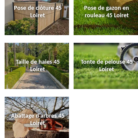
Pose de clôture 45
Pose de gazon en
Loiret
rouleau 45 Loiret
Taille de haies 45
Tonte de pelouse 45
Loiret
Loiret
Abattage d'arbres 45
Loiret