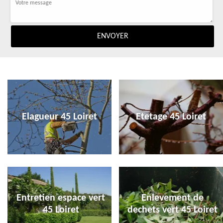
Elagueur 45 Loiret
Etetage 45 Loiret
Entretien espace vert
Enlevement de
45 Loiret
dechets vert 45 Loiret