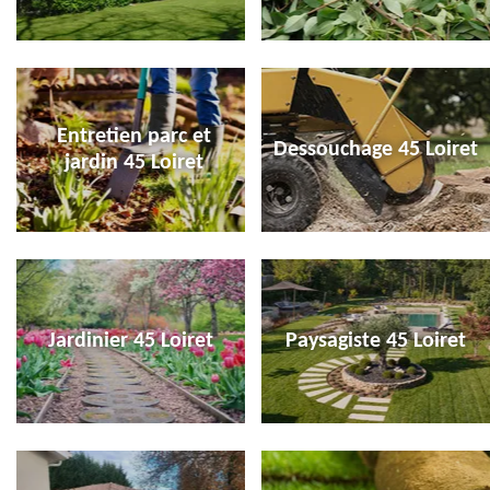
Entretien parc et
Dessouchage 45 Loiret
jardin 45 Loiret
Jardinier 45 Loiret
Paysagiste 45 Loiret