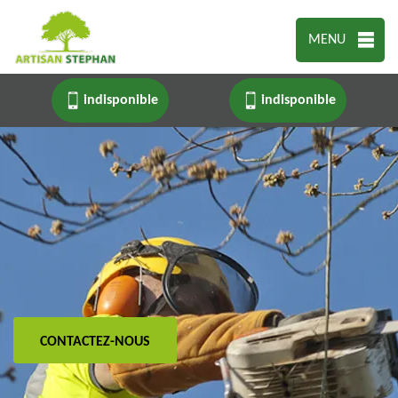
MENU
indisponible
indisponible
CONTACTEZ-NOUS