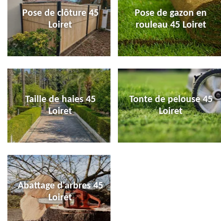
Pose de clôture 45
Pose de gazon en
Loiret
rouleau 45 Loiret
Taille de haies 45
Tonte de pelouse 45
Loiret
Loiret
Abattage d'arbres 45
Loiret