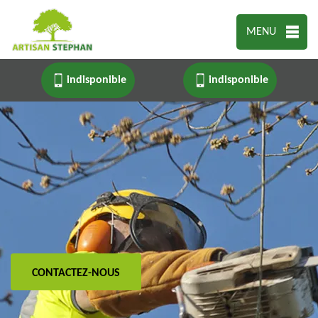
MENU
indisponible
indisponible
CONTACTEZ-NOUS