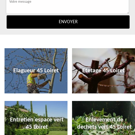
Elagueur 45 Loiret
Etetage 45 Loiret
Entretien espace vert
Enlevement de
45 Loiret
dechets vert 45 Loiret