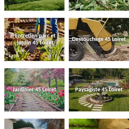
Entretien parc et
Dessouchage 45 Loiret
jardin 45 Loiret
Jardinier 45 Loiret
Paysagiste 45 Loiret