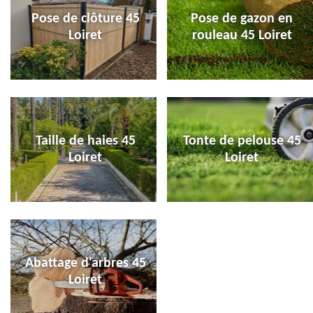
Pose de clôture 45
Pose de gazon en
Loiret
rouleau 45 Loiret
Taille de haies 45
Tonte de pelouse 45
Loiret
Loiret
Abattage d'arbres 45
Loiret