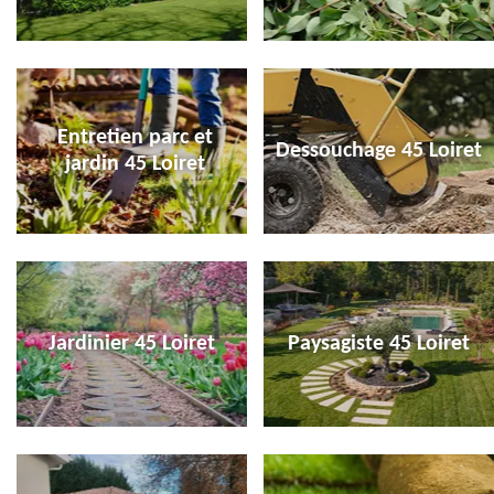
Entretien parc et
Dessouchage 45 Loiret
jardin 45 Loiret
Jardinier 45 Loiret
Paysagiste 45 Loiret