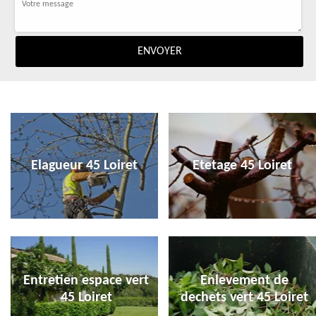
Elagueur 45 Loiret
Etetage 45 Loiret
Entretien espace vert
Enlevement de
45 Loiret
dechets vert 45 Loiret