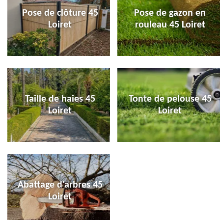
Pose de clôture 45
Pose de gazon en
Loiret
rouleau 45 Loiret
Taille de haies 45
Tonte de pelouse 45
Loiret
Loiret
Abattage d'arbres 45
Loiret