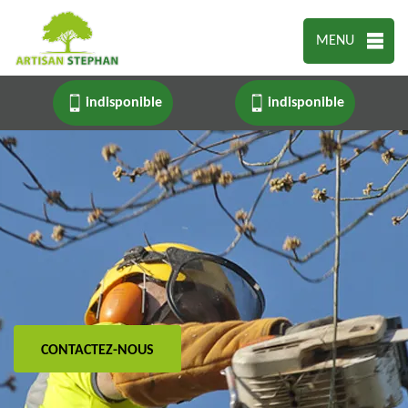
MENU
indisponible
indisponible
CONTACTEZ-NOUS