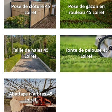
Pose de clôture 45
Pose de gazon en
Loiret
rouleau 45 Loiret
Taille de haies 45
Tonte de pelouse 45
Loiret
Loiret
Abattage d'arbres 45
Loiret