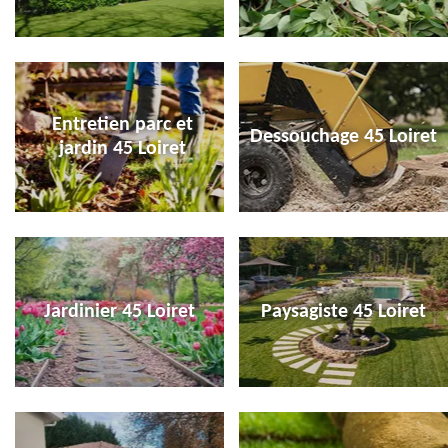
Entretien parc et
Dessouchage 45 Loiret
jardin 45 Loiret
Jardinier 45 Loiret
Paysagiste 45 Loiret