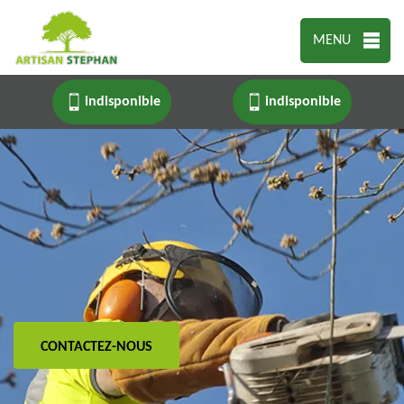
MENU
indisponible
indisponible
CONTACTEZ-NOUS