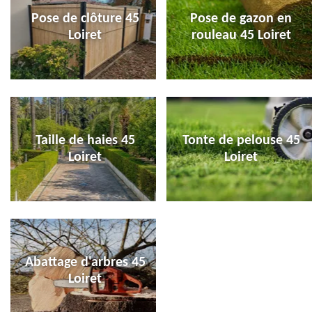
Pose de clôture 45
Pose de gazon en
Loiret
rouleau 45 Loiret
Taille de haies 45
Tonte de pelouse 45
Loiret
Loiret
Abattage d'arbres 45
Loiret