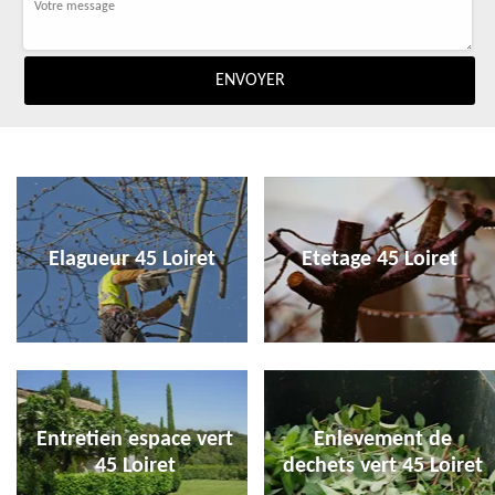
Elagueur 45 Loiret
Etetage 45 Loiret
Entretien espace vert
Enlevement de
45 Loiret
dechets vert 45 Loiret