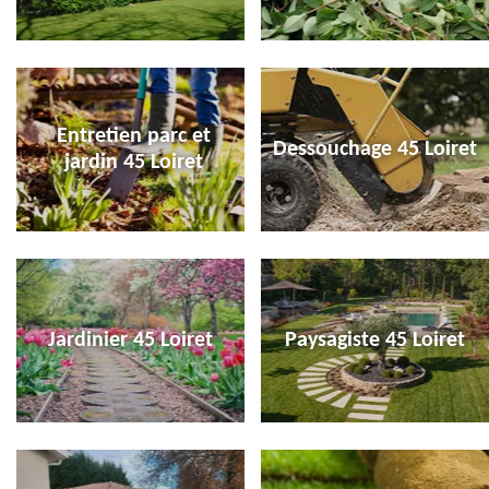
Entretien parc et
Dessouchage 45 Loiret
jardin 45 Loiret
Jardinier 45 Loiret
Paysagiste 45 Loiret