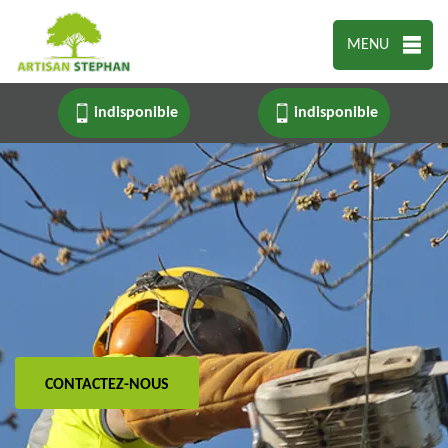
MENU
indisponible
indisponible
CONTACTEZ-NOUS