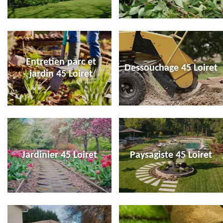
Entretien parc et
Dessouchage 45 Loiret
jardin 45 Loiret
Jardinier 45 Loiret
Paysagiste 45 Loiret