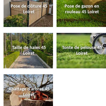
Pose de clôture 45
Pose de gazon en
Loiret
rouleau 45 Loiret
Taille de haies 45
Tonte de pelouse 45
Loiret
Loiret
Abattage d'arbres 45
Loiret