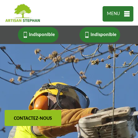
MENU
indisponible
indisponible
CONTACTEZ-NOUS