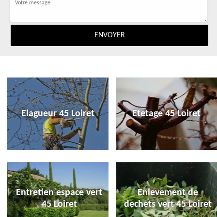
Elagueur 45 Loiret
Etetage 45 Loiret
Entretien espace vert
Enlevement de
45 Loiret
dechets vert 45 Loiret