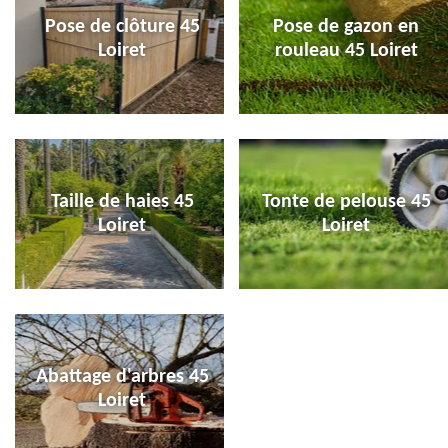
Pose de clôture 45
Pose de gazon en
Loiret
rouleau 45 Loiret
Taille de haies 45
Tonte de pelouse 45
Loiret
Loiret
Abattage d'arbres 45
Loiret