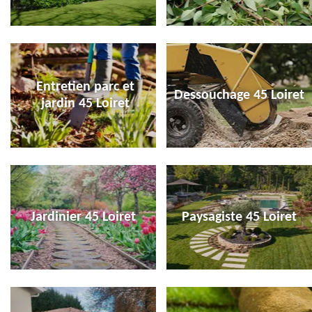
Entretien parc et
Dessouchage 45 Loiret
jardin 45 Loiret
Jardinier 45 Loiret
Paysagiste 45 Loiret