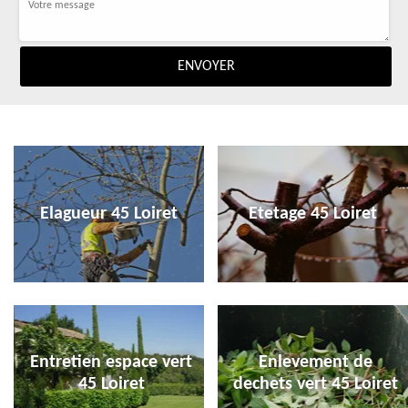
Elagueur 45 Loiret
Etetage 45 Loiret
Entretien espace vert
Enlevement de
45 Loiret
dechets vert 45 Loiret