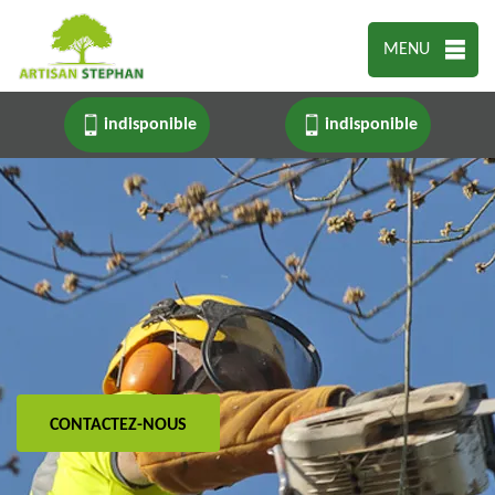
MENU
indisponible
indisponible
CONTACTEZ-NOUS